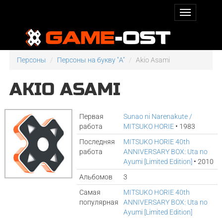
Персоны
Персоны на букву "A"
Akio Asami
AKIO ASAMI
Первая
Sunao ni Narenakute /
работа
MITSUKO HORIE
• 1983
Последняя
MITSUKO HORIE 40th
работа
ANNIVERSARY BOX: Uta no
Ayumi [Limited Edition]
• 2010
Альбомов
3
Самая
MITSUKO HORIE 40th
популярная
ANNIVERSARY BOX: Uta no
Ayumi [Limited Edition]