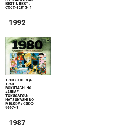
BEST & BEST /
COCC-12813~4
1992
19XX SERIES (6)
1980
BOKUTACHI NO
<ANIME
TOKUSATSU>
NATSUKASHI NO
MELODY / COCC-
9607~8
1987