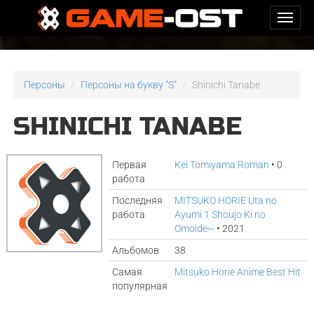
Персоны
Персоны на букву "S"
Shinichi Tanabe
SHINICHI TANABE
Первая
Kei Tomiyama Roman
• 0
работа
Последняя
MITSUKO HORIE Uta no
работа
Ayumi 1 Shoujo Ki no
Omoide~
• 2021
Альбомов
38
Самая
Mitsuko Horie Anime Best Hit
популярная