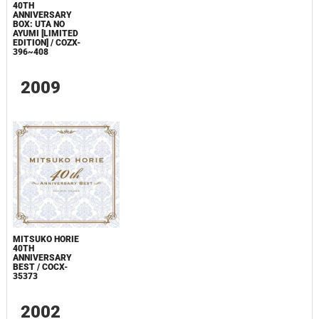
40TH
ANNIVERSARY
BOX: UTA NO
AYUMI [LIMITED
EDITION] / COZX-
396~408
2009
MITSUKO HORIE
40TH
ANNIVERSARY
BEST / COCX-
35373
2002