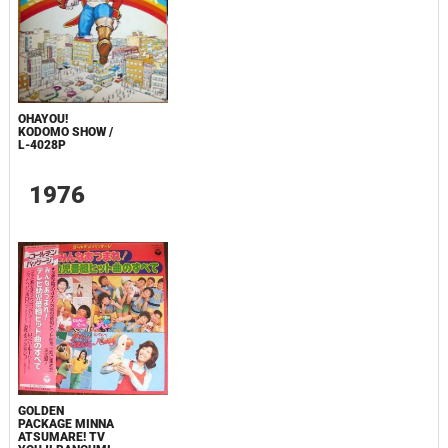
OHAYOU!
KODOMO SHOW /
L-4028P
1976
GOLDEN
PACKAGE MINNA
ATSUMARE! TV