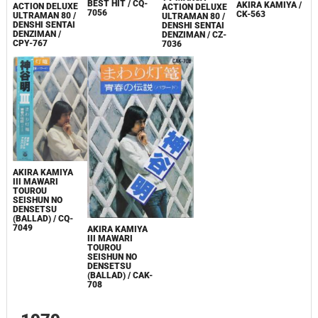
BEST HIT / CQ-
AKIRA KAMIYA /
ACTION DELUXE
ACTION DELUXE
7056
CK-563
ULTRAMAN 80 /
ULTRAMAN 80 /
DENSHI SENTAI
DENSHI SENTAI
DENZIMAN /
DENZIMAN / CZ-
CPY-767
7036
AKIRA KAMIYA
III MAWARI
TOUROU
SEISHUN NO
DENSETSU
(BALLAD) / CQ-
7049
AKIRA KAMIYA
III MAWARI
TOUROU
SEISHUN NO
DENSETSU
(BALLAD) / CAK-
708