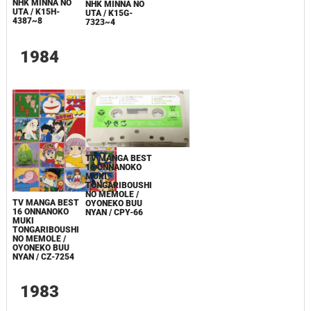
NHK MINNA NO
NHK MINNA NO
UTA / K15H-
UTA / K15G-
4387~8
7323~4
1984
TV MANGA BEST
16 ONNANOKO
MUKI
TONGARIBOUSHI
NO MEMOLE /
TV MANGA BEST
OYONEKO BUU
16 ONNANOKO
NYAN / CPY-66
MUKI
TONGARIBOUSHI
NO MEMOLE /
OYONEKO BUU
NYAN / CZ-7254
1983