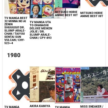
MITSUKO HORIE
MITSUKO HORIE
ANIME BEST HIT
ANIME BEST HIT
TV MANGA BEST
32 MINNA NO AI
TV MANGA UTA
ZENIN
TO OHANASHI
SHUUGOU!! DR.
DELUXE MEIKEN
SLUMP ARALE-
JOLIE / DR.
CHAN / TAIYOU
SLUMP ARALE-
SENTAI SUN
CHAN / CPY-893
VULCAN / CHY-
523~4
1980
AKIRA KAMIYA
MISS SNEAKER /
TV MANGA
TV MANGA