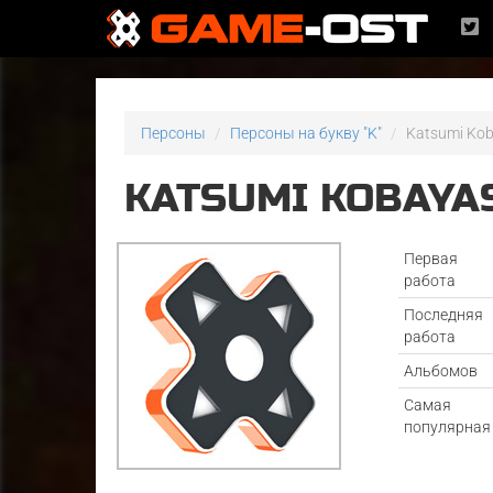
Персоны
Персоны на букву "K"
Katsumi Kob
KATSUMI KOBAYA
Первая
работа
Последняя
работа
Альбомов
Самая
популярная