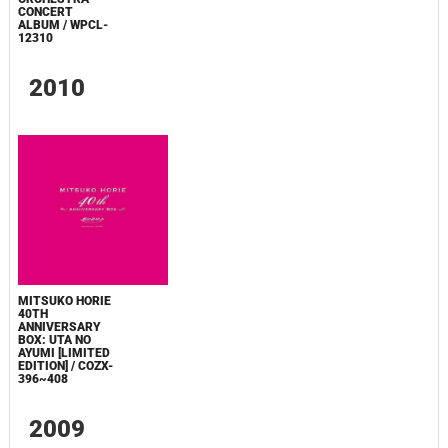
CONCERT
ALBUM / WPCL-
12310
2010
MITSUKO HORIE
40TH
ANNIVERSARY
BOX: UTA NO
AYUMI [LIMITED
EDITION] / COZX-
396~408
2009