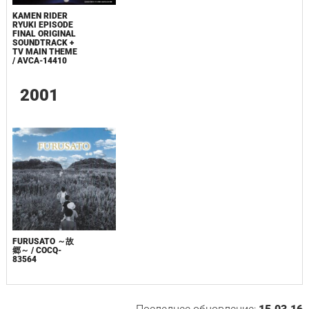
KAMEN RIDER
RYUKI EPISODE
FINAL ORIGINAL
SOUNDTRACK +
TV MAIN THEME
/ AVCA-14410
2001
FURUSATO ～故
郷～ / COCQ-
83564