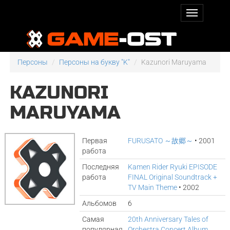
Персоны
Персоны на букву "K"
Kazunori Maruyama
KAZUNORI
MARUYAMA
Первая
FURUSATO ～故郷～
• 2001
работа
Последняя
Kamen Rider Ryuki EPISODE
работа
FINAL Original Soundtrack +
TV Main Theme
• 2002
Альбомов
6
Самая
20th Anniversary Tales of
популярная
Orchestra Concert Album