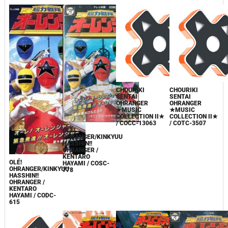
CHOURIKI
CHOURIKI
SENTAI
SENTAI
OHRANGER
OHRANGER
★MUSIC
★MUSIC
COLLECTION II★
COLLECTION II★
/ COCC-13063
/ COTC-3507
OLÉ!
OHRANGER/KINKYUU
HASSHIN!!
OHRANGER /
KENTARO
OLÉ!
HAYAMI / COSC-
OHRANGER/KINKYUU
778
HASSHIN!!
OHRANGER /
KENTARO
HAYAMI / CODC-
615