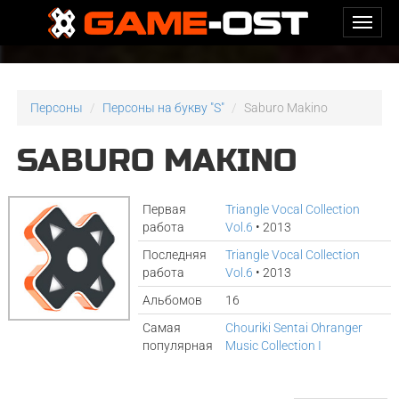
Персоны
Персоны на букву "S"
Saburo Makino
SABURO MAKINO
Первая
Triangle Vocal Collection
работа
Vol.6
• 2013
Последняя
Triangle Vocal Collection
работа
Vol.6
• 2013
Альбомов
16
Самая
Chouriki Sentai Ohranger
популярная
Music Collection I