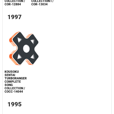
COLLECTION /
COLLECTION I /
COR-12884
COR-13034
1997
KOUSOKU
SENTAI
TURBORANGER
COMPLETE
SONG
COLLECTION /
COCC-14044
1995