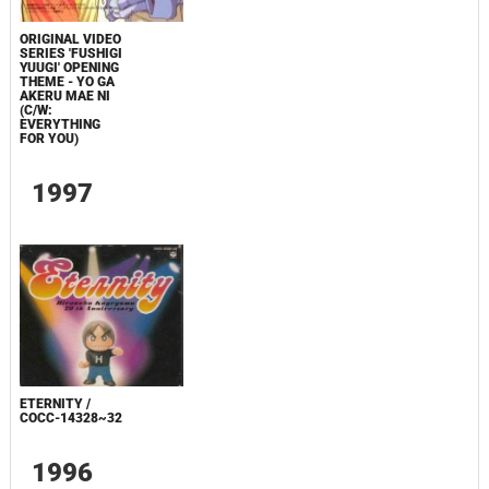
ORIGINAL VIDEO
SERIES 'FUSHIGI
YUUGI' OPENING
THEME - YO GA
AKERU MAE NI
(C/W:
EVERYTHING
FOR YOU)
1997
ETERNITY /
COCC-14328~32
1996