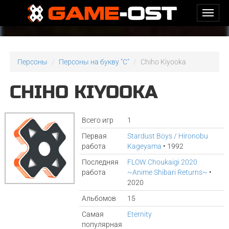
Персоны
Персоны на букву "C"
Chiho Kiyooka
CHIHO KIYOOKA
Всего игр
1
Первая
Stardust Boys / Hironobu
работа
Kageyama
• 1992
Последняя
FLOW Choukaigi 2020
работа
~Anime Shibari Returns~
•
2020
Альбомов
15
Самая
Eternity
популярная