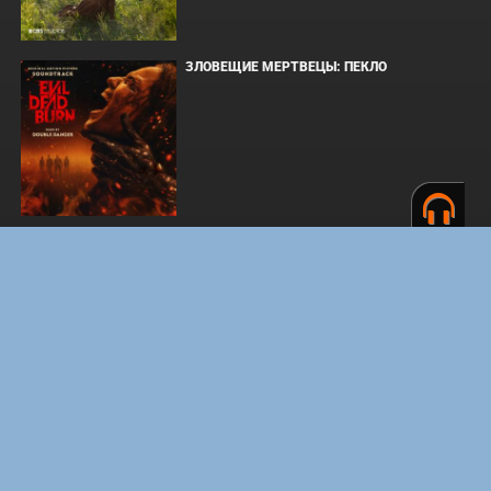
ЗЛОВЕЩИЕ МЕРТВЕЦЫ: ПЕКЛО
ОДИССЕЯ
WHAT'S A HERO"SUPER SPACE SHERIFF
GAVAN INFINITY"KARAOKE ORIGINALLY
PERFORMED BY :MAY'N - SINGLE