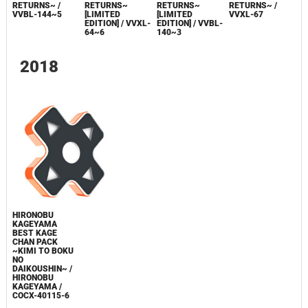
RETURNS~ /
RETURNS~
RETURNS~
RETURNS~ /
VVBL-144~5
[LIMITED
[LIMITED
VVXL-67
EDITION] / VVXL-
EDITION] / VVBL-
64~6
140~3
2018
HIRONOBU
KAGEYAMA
BEST KAGE
CHAN PACK
~KIMI TO BOKU
NO
DAIKOUSHIN~ /
HIRONOBU
KAGEYAMA /
COCX-40115-6