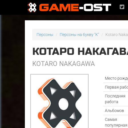
Персоны
Персоны на букву "K"
Kotaro Nak
КОТАРО НАКАГАВ
KOTARO NAKAGAWA
Место рожд
Первая раб
Последняя
работа
Альбомов
Самая
популярная