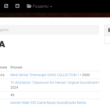
Разделы
agawa
А
ения
Япония
ота
Mirai Sentai Timeranger SONG COLLECTION 1
• 2000
TV Animation "Classroom for Heroes" Original Soundtrack
•
2024
49
Kamen Rider 555 Game Music Soundtracks Remix