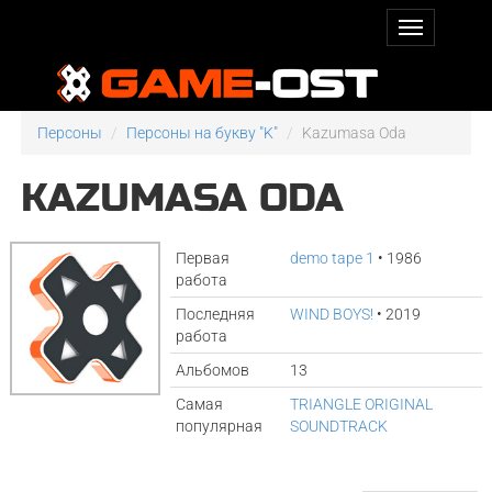
Персоны
Персоны на букву "K"
Kazumasa Oda
KAZUMASA ODA
Первая
demo tape 1
• 1986
работа
Последняя
WIND BOYS!
• 2019
работа
Альбомов
13
Самая
TRIANGLE ORIGINAL
популярная
SOUNDTRACK