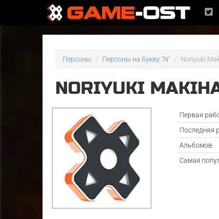
Персоны
Персоны на букву "N"
Noriyuki Ma
NORIYUKI MAKIH
Первая раб
Последняя 
Альбомов
Самая попу