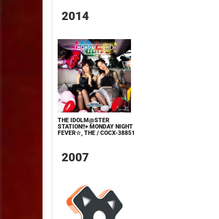
2014
THE IDOLM@STER
STATION!!+ MONDAY NIGHT
FEVER☆, THE / COCX-38851
2007