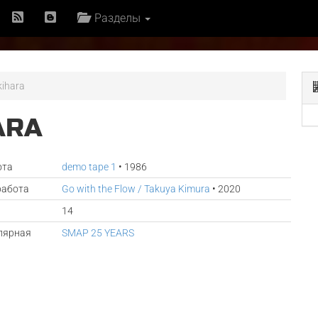
Разделы
kihara
ARA
ота
demo tape 1
• 1986
работа
Go with the Flow / Takuya Kimura
• 2020
14
лярная
SMAP 25 YEARS