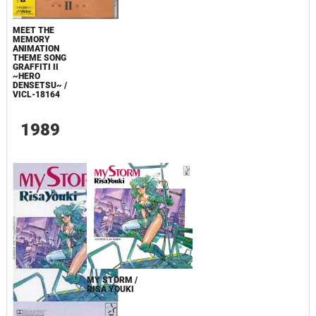
MEET THE
MEMORY
ANIMATION
THEME SONG
GRAFFITI II
~HERO
DENSETSU~ /
VICL-18164
1989
MY STORM /
RISA YOUKI