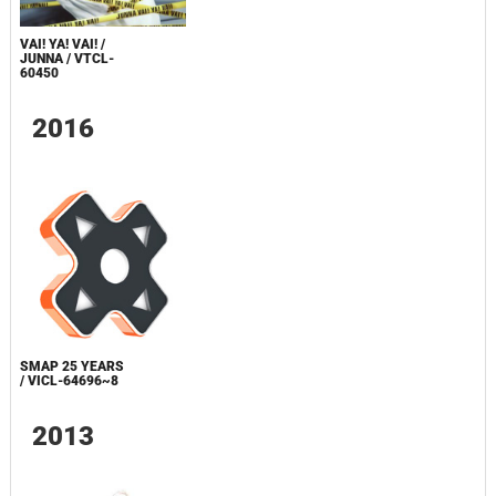
VAI! YA! VAI! /
JUNNA / VTCL-
60450
2016
SMAP 25 YEARS
/ VICL-64696~8
2013