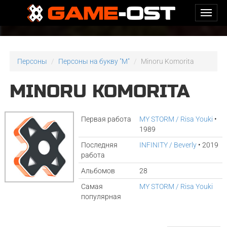
Персоны
Персоны на букву "M"
Minoru Komorita
MINORU KOMORITA
Первая работа
MY STORM / Risa Youki
•
1989
Последняя
INFINITY / Beverly
• 2019
работа
Альбомов
28
Самая
MY STORM / Risa Youki
популярная