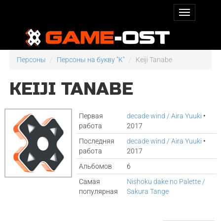
Персоны
Персоны на букву "K"
Keiji Tanabe
KEIJI TANABE
Первая
decade wind / Aira Yuuki
•
работа
2017
Последняя
decade wind / Aira Yuuki
•
работа
2017
Альбомов
6
Самая
Nishoku dake no Palette /
популярная
Sakura Tange