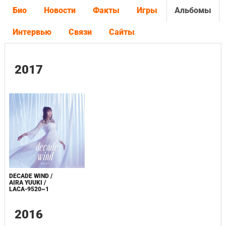
Био
Новости
Факты
Игры
Альбомы
Интервью
Связи
Сайты
2017
DECADE WIND /
AIRA YUUKI /
LACA-9520~1
2016