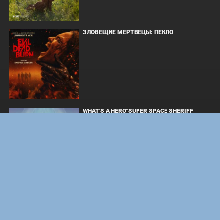
ЗЛОВЕЩИЕ МЕРТВЕЦЫ: ПЕКЛО
WHAT'S A HERO"SUPER SPACE SHERIFF
GAVAN INFINITY"KARAOKE ORIGINALLY
PERFORMED BY :MAY'N - SINGLE
ОДИССЕЯ