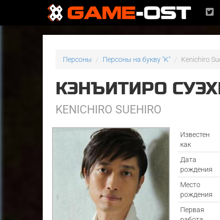
Персоны
Персоны на букву "K"
Kenichiro Su
КЭНЪИТИРО СУЭ
KENICHIRO SUEHIRO
Известен
как
Дата
рождения
Место
рождения
Первая
работа