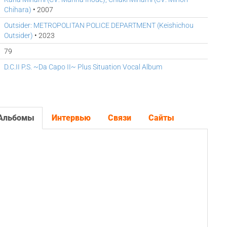
Chihara)
• 2007
Outsider: METROPOLITAN POLICE DEPARTMENT (Keishichou
Outsider)
• 2023
79
D.C.II P.S. ~Da Capo II~ Plus Situation Vocal Album
Альбомы
Интервью
Связи
Сайты