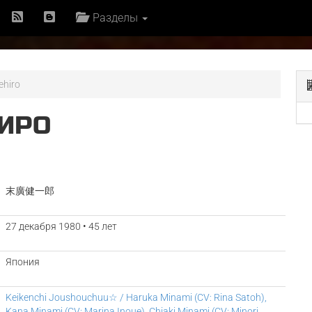
Разделы
ehiro
ХИРО
末廣健一郎
27 декабря 1980 • 45 лет
Япония
Keikenchi Joushouchuu☆ / Haruka Minami (CV: Rina Satoh),
Kana Minami (CV: Marina Inoue), Chiaki Minami (CV: Minori