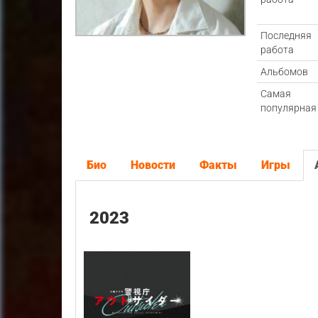
Последняя
работа
Альбомов
Самая
популярная
Био
Новости
Факты
Игры
2023