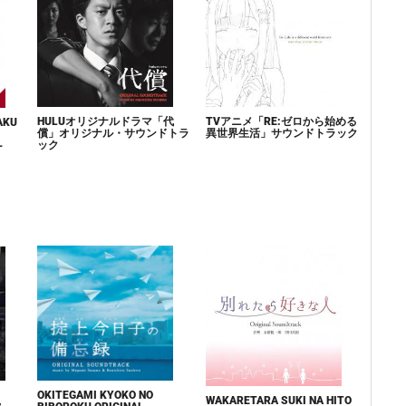
HULUオリジナルドラマ「代
TVアニメ「RE:ゼロから始める
AKU
償」オリジナル・サウンドトラ
異世界生活」サウンドトラック
ック
-
OKITEGAMI KYOKO NO
WAKARETARA SUKI NA HITO