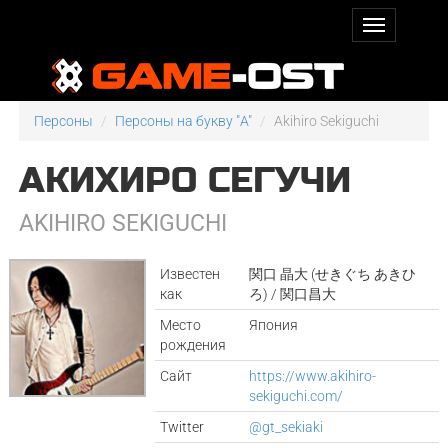
Персоны
Персоны на букву "A"
Akihiro Sekiguchi
АКИХИРО СЕГУЧИ
AKIHIRO SEKIGUCHI
Известен
関口 晶大 (せきぐち あきひ
как
ろ) / 関口昌大
Место
Япония
рождения
Сайт
https://www.akihiro-
sekiguchi.com/
Twitter
@gt_sekiaki