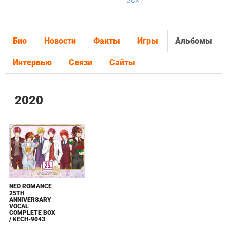
BOX
Био
Новости
Факты
Игры
Альбомы
Интервью
Связи
Сайты
2020
NEO ROMANCE
25TH
ANNIVERSARY
VOCAL
COMPLETE BOX
/ KECH-9043