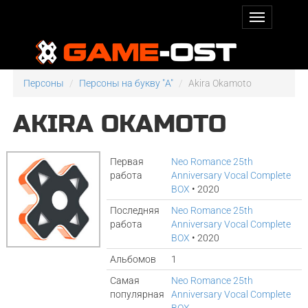
Персоны
Персоны на букву "A"
Akira Okamoto
AKIRA OKAMOTO
Первая
Neo Romance 25th
работа
Anniversary Vocal Complete
BOX
• 2020
Последняя
Neo Romance 25th
работа
Anniversary Vocal Complete
BOX
• 2020
Альбомов
1
Самая
Neo Romance 25th
популярная
Anniversary Vocal Complete