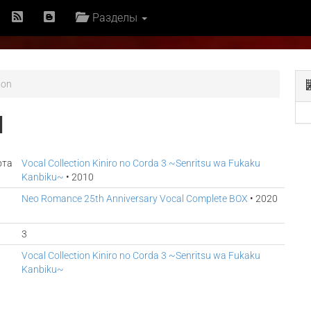
Разделы
ion
N
ота
Vocal Collection Kiniro no Corda 3 ~Senritsu wa Fukaku
Kanbiku~
• 2010
Neo Romance 25th Anniversary Vocal Complete BOX
• 2020
3
Vocal Collection Kiniro no Corda 3 ~Senritsu wa Fukaku
Kanbiku~