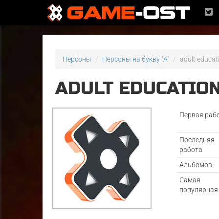
Персоны
Персоны на букву "A"
adult educat
ADULT EDUCATIO
Первая раб
Последняя
работа
Альбомов
Самая
популярная