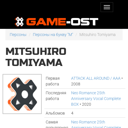
Персоны
Персоны на букву "M"
Mitsuhiro Tomiyama
MITSUHIRO
TOMIYAMA
Первая
ATTACK ALL AROUND / AAA
•
работа
2008
Последняя
Neo Romance 25th
работа
Anniversary Vocal Complete
BOX
• 2020
Альбомов
4
Самая
Neo Romance 25th
популярная
Anniversary Vocal Complete