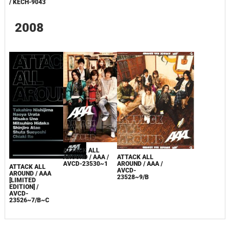
/ KECH-9043
2008
ATTACK ALL
ATTACK ALL
AROUND / AAA /
AROUND / AAA /
AVCD-23530~1
ATTACK ALL
AVCD-
AROUND / AAA
23528~9/B
[LIMITED
EDITION] /
AVCD-
23526~7/B~C