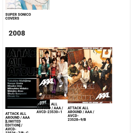
SUPER SONICO
COVERS
2008
ATTACK ALL
ATTACK ALL
AROUND / AAA /
AROUND / AAA /
AVCD-23530~1
ATTACK ALL
AVCD-
AROUND / AAA
23528~9/B
[LIMITED
EDITION] /
AVCD-
23526~7/B~C