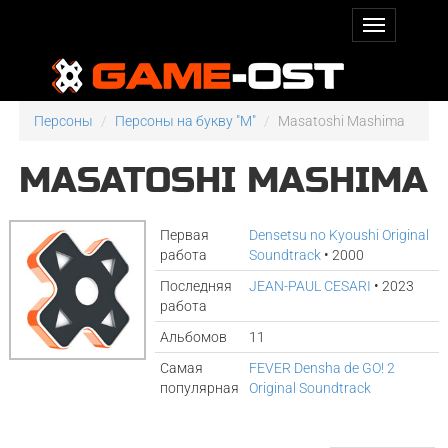
Персоны
Персоны на букву "M"
Masatoshi Mashima
MASATOSHI MASHIMA
Первая
Densetsu no Kyoushi Original
работа
Soundtrack
• 2000
Последняя
JEAN-PAUL CESARI
• 2023
работа
Альбомов
11
Самая
FEVER Densha de GO! 2
популярная
Original Soundtrack