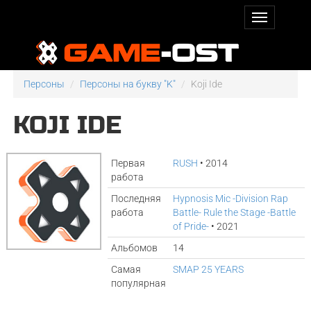
Персоны
Персоны на букву "K"
Koji Ide
KOJI IDE
Первая
RUSH
• 2014
работа
Последняя
Hypnosis Mic -Division Rap
работа
Battle- Rule the Stage‪ -Battle
of Pride-
• 2021
Альбомов
14
Самая
SMAP 25 YEARS
популярная