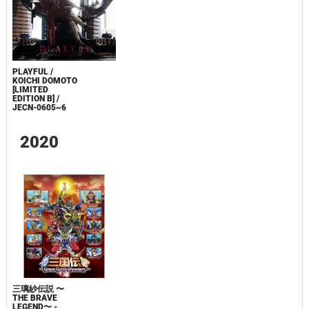
PLAYFUL /
KOICHI DOMOTO
[LIMITED
EDITION B] /
JECN-0605~6
2020
三璃紗伝説 〜
THE BRAVE
LEGEND〜 -