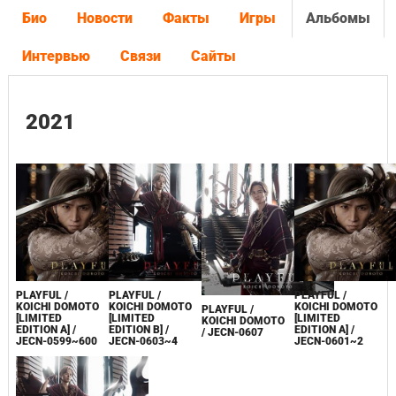
Био
Новости
Факты
Игры
Альбомы
Интервью
Связи
Сайты
2021
PLAYFUL /
PLAYFUL /
PLAYFUL /
KOICHI DOMOTO
KOICHI DOMOTO
KOICHI DOMOTO
PLAYFUL /
[LIMITED
[LIMITED
[LIMITED
KOICHI DOMOTO
EDITION A] /
EDITION B] /
EDITION A] /
/ JECN-0607
JECN-0599~600
JECN-0603~4
JECN-0601~2