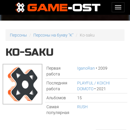
Персоны
Персоны на букву "K"
Ko-saku
KO-SAKU
Первая
IganoRan
• 2009
работа
Последняя
PLAYFUL / KOICHI
работа
DOMOTO
• 2021
Альбомов
15
Самая
RUSH
популярная