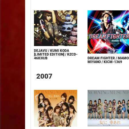
DEJAVU / KUMI KODA
[LIMITED EDITION] / RZCD-
DREAM FIGHTER / MAM
46830/B
MIYANO / KICM-1369
2007