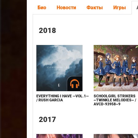
Био
Новости
Факты
Игры
2018
EVERYTHING I HAVE —VOL.1—
SCHOOLGIRL STRIKERS
/ RUSH GARCIA
~TWINKLE MELODIES~ /
AVCD-93958~9
2017