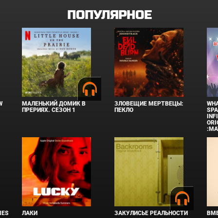
ПОПУЛЯРНОЕ
W
МАЛЕНЬКИЙ ДОМИК В
ЗЛОВЕЩИЕ МЕРТВЕЦЫ:
WHA
ПРЕРИЯХ. СЕЗОН 1
ПЕКЛО
SPA
INF
ORI
:MA
IES
ЛАКИ
ЗАКУЛИСЬЕ РЕАЛЬНОСТИ
ВМЕ