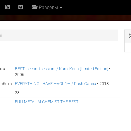
Разделы
i
ота
BEST -second session- / Kumi Koda [Limited Edition]
•
2006
работа
EVERYTHING I HAVE —VOL.1— / Rush Garcia
• 2018
23
FULLMETAL ALCHEMIST THE BEST