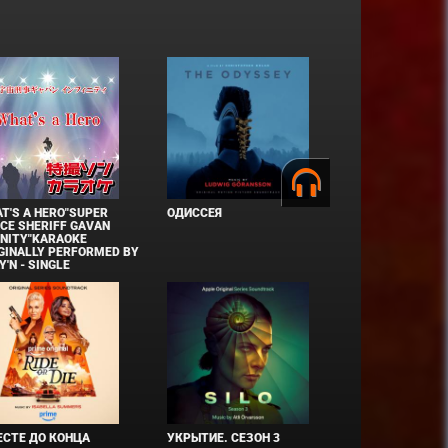
T'S A HERO"SUPER
ОДИССЕЯ
CE SHERIFF GAVAN
INITY"KARAOKE
GINALLY PERFORMED BY
Y'N - SINGLE
СТЕ ДО КОНЦА
УКРЫТИЕ. СЕЗОН 3