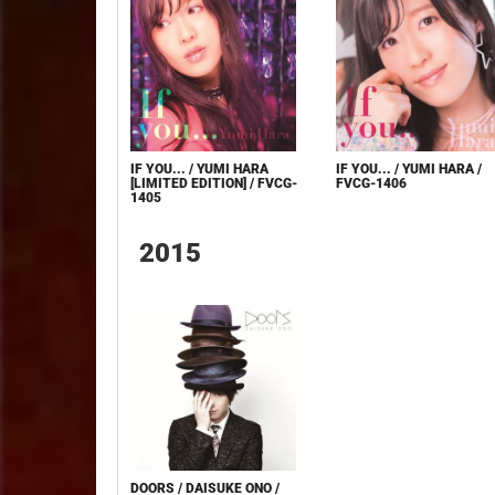
IF YOU... / YUMI HARA
IF YOU... / YUMI HARA /
[LIMITED EDITION] / FVCG-
FVCG-1406
1405
2015
DOORS / DAISUKE ONO /