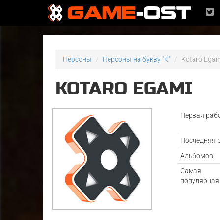
Персоны
Персоны на букву "K"
Kotaro Egam
KOTARO EGAMI
Первая раб
Последняя 
Альбомов
Самая
популярная