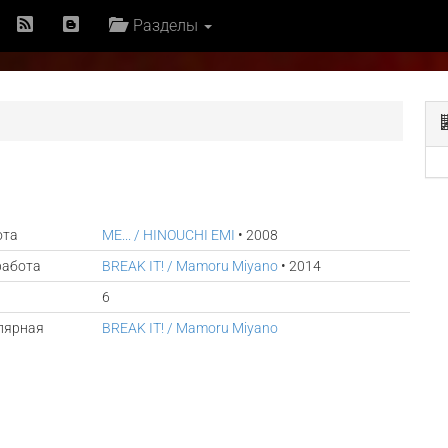
Разделы
ота
ME... / HINOUCHI EMI
• 2008
работа
BREAK IT! / Mamoru Miyano
• 2014
6
лярная
BREAK IT! / Mamoru Miyano