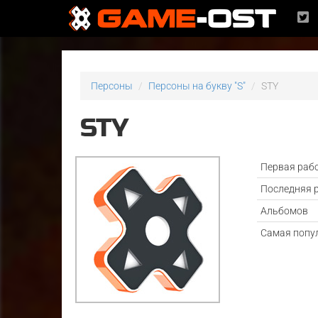
Персоны
Персоны на букву "S"
STY
STY
Первая раб
Последняя 
Альбомов
Самая попу