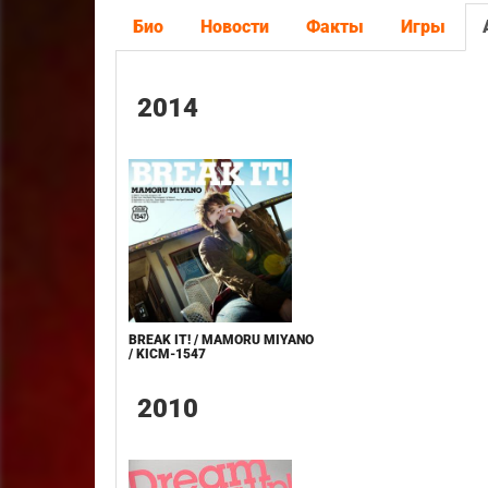
Био
Новости
Факты
Игры
2014
BREAK IT! / MAMORU MIYANO
/ KICM-1547
2010