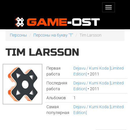
Персоны
Персоны на букву "T"
Tim Larsson
TIM LARSSON
Первая
Dejavu / Kumi Koda [Limited
работа
Edition]
• 2011
Последняя
Dejavu / Kumi Koda [Limited
работа
Edition]
• 2011
Альбомов
1
Самая
Dejavu / Kumi Koda [Limited
популярная
Edition]