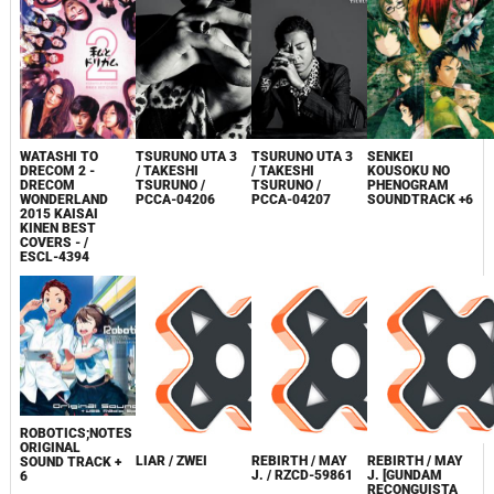
WATASHI TO
TSURUNO UTA 3
TSURUNO UTA 3
SENKEI
DRECOM 2 -
/ TAKESHI
/ TAKESHI
KOUSOKU NO
DRECOM
TSURUNO /
TSURUNO /
PHENOGRAM
WONDERLAND
PCCA-04206
PCCA-04207
SOUNDTRACK +6
2015 KAISAI
KINEN BEST
COVERS - /
ESCL-4394
ROBOTICS;NOTES
ORIGINAL
LIAR / ZWEI
REBIRTH / MAY
REBIRTH / MAY
SOUND TRACK +
J. / RZCD-59861
J. [GUNDAM
6
RECONGUISTA