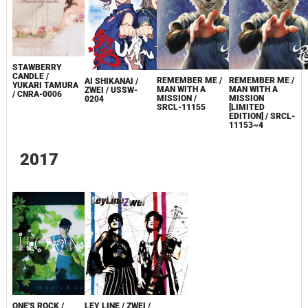
STAWBERRY
CANDLE /
REMEMBER ME /
REMEMBER ME /
AI SHIKANAI /
YUKARI TAMURA
MAN WITH A
MAN WITH A
ZWEI / USSW-
/ CNRA-0006
MISSION /
MISSION
0204
SRCL-11155
[LIMITED
EDITION] / SRCL-
11153~4
2017
ONE'S ROCK /
LEY LINE / ZWEI /