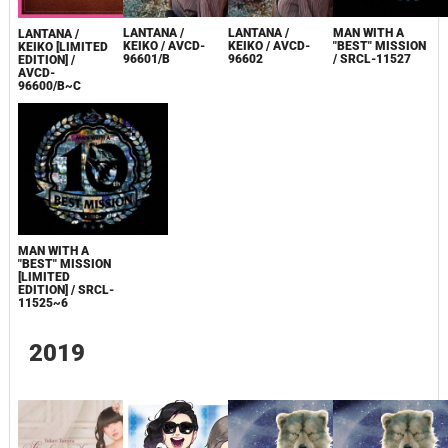
LANTANA /
LANTANA /
MAN WITH A
LANTANA /
KEIKO / AVCD-
KEIKO / AVCD-
"BEST" MISSION
KEIKO [LIMITED
96601/B
96602
/ SRCL-11527
EDITION] /
AVCD-
96600/B~C
MAN WITH A
"BEST" MISSION
[LIMITED
EDITION] / SRCL-
11525~6
2019