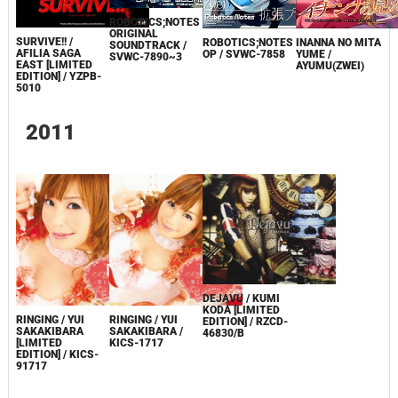
ROBOTICS;NOTES
ORIGINAL
SURVIVE!! /
ROBOTICS;NOTES
INANNA NO MITA
SOUNDTRACK /
AFILIA SAGA
OP / SVWC-7858
YUME /
SVWC-7890~3
EAST [LIMITED
AYUMU(ZWEI)
EDITION] / YZPB-
5010
2011
DEJAVU / KUMI
KODA [LIMITED
RINGING / YUI
RINGING / YUI
EDITION] / RZCD-
SAKAKIBARA
SAKAKIBARA /
46830/B
[LIMITED
KICS-1717
EDITION] / KICS-
91717