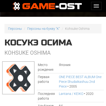
Персоны
Персоны на букву "K"
Kohsuke Oshima
КОСУКЭ ОСИМА
KOHSUKE OSHIMA
Место
Япония
рождения
Первая
ONE PIECE BEST ALBUM One
работа
Piece Shudaikashuu 2nd
Piece
• 2005
Последняя
Lantana / KEIKO
• 2020
работа
Альбомов
64