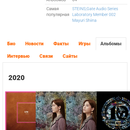
Самая
STEINS;Gate Audio Series
популярная
Laboratory Member 002
Mayuri Shiina
Био
Новости
Факты
Игры
Альбомы
Интервью
Связи
Сайты
2020