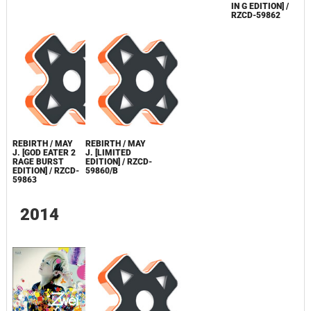
IN G EDITION] /
RZCD-59862
REBIRTH / MAY
REBIRTH / MAY
J. [GOD EATER 2
J. [LIMITED
RAGE BURST
EDITION] / RZCD-
EDITION] / RZCD-
59860/B
59863
2014