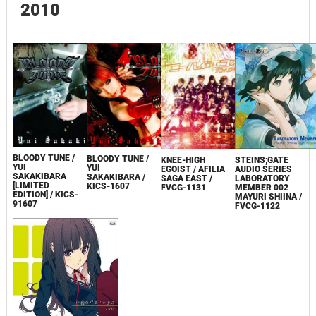
2010
BLOODY TUNE /
BLOODY TUNE /
KNEE-HIGH
STEINS;GATE
YUI
YUI
EGOIST / AFILIA
AUDIO SERIES
SAKAKIBARA
SAKAKIBARA /
SAGA EAST /
LABORATORY
[LIMITED
KICS-1607
FVCG-1131
MEMBER 002
EDITION] / KICS-
MAYURI SHIINA /
91607
FVCG-1122