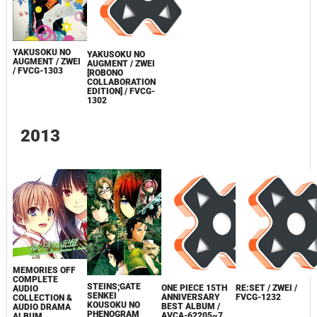
YAKUSOKU NO
YAKUSOKU NO
AUGMENT / ZWEI
AUGMENT / ZWEI
/ FVCG-1303
[ROBONO
COLLABORATION
EDITION] / FVCG-
1302
2013
MEMORIES OFF
COMPLETE
STEINS;GATE
ONE PIECE 15TH
RE:SET / ZWEI /
AUDIO
SENKEI
ANNIVERSARY
FVCG-1232
COLLECTION &
KOUSOKU NO
BEST ALBUM /
AUDIO DRAMA
PHENOGRAM
AVCA-62205~7
ALBUM