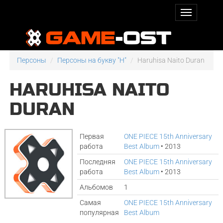
Персоны
Персоны на букву "H"
Haruhisa Naito Duran
HARUHISA NAITO
DURAN
Первая
ONE PIECE 15th Anniversary
работа
Best Album
• 2013
Последняя
ONE PIECE 15th Anniversary
работа
Best Album
• 2013
Альбомов
1
Самая
ONE PIECE 15th Anniversary
популярная
Best Album