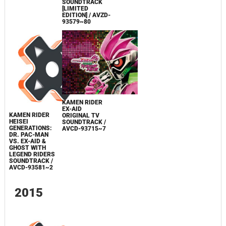
SOUNDTRACK
[LIMITED
EDITION] / AVZD-
93579~80
KAMEN RIDER
EX-AID
KAMEN RIDER
ORIGINAL TV
HEISEI
SOUNDTRACK /
GENERATIONS:
AVCD-93715~7
DR. PAC-MAN
VS. EX-AID &
GHOST WITH
LEGEND RIDERS
SOUNDTRACK /
AVCD-93581~2
2015