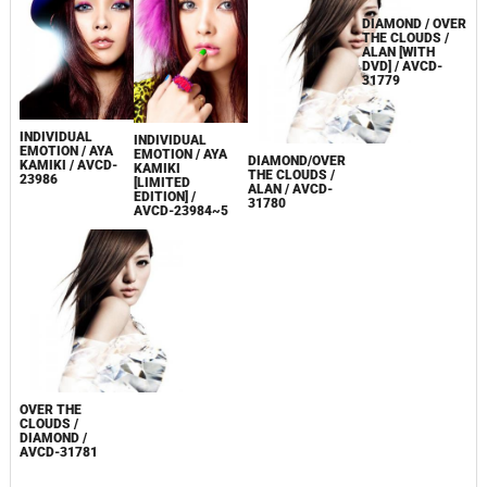
INDIVIDUAL
INDIVIDUAL
EMOTION / AYA
EMOTION / AYA
DIAMOND / OVER
DIAMOND/OVER
KAMIKI / AVCD-
KAMIKI
THE CLOUDS /
THE CLOUDS /
23986
[LIMITED
ALAN [WITH
ALAN / AVCD-
EDITION] /
DVD] / AVCD-
31780
AVCD-23984~5
31779
OVER THE
CLOUDS /
DIAMOND /
AVCD-31781