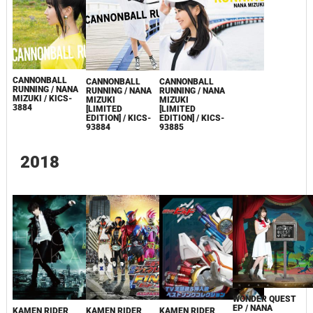
CANNONBALL
CANNONBALL
CANNONBALL
RUNNING / NANA
RUNNING / NANA
RUNNING / NANA
MIZUKI / KICS-
MIZUKI
MIZUKI
3884
[LIMITED
[LIMITED
EDITION] / KICS-
EDITION] / KICS-
93884
93885
2018
WONDER QUEST
EP / NANA
KAMEN RIDER
KAMEN RIDER
KAMEN RIDER