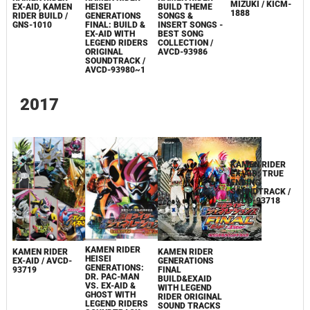
MIZUKI / KICM-
EX-AID, KAMEN
HEISEI
BUILD THEME
1888
RIDER BUILD /
GENERATIONS
SONGS &
GNS-1010
FINAL: BUILD &
INSERT SONGS -
EX-AID WITH
BEST SONG
LEGEND RIDERS
COLLECTION /
ORIGINAL
AVCD-93986
SOUNDTRACK /
AVCD-93980~1
2017
KAMEN RIDER
KAMEN RIDER
KAMEN RIDER
KAMEN RIDER
HEISEI
EX-AID / AVCD-
GENERATIONS
EX-AID: TRUE
GENERATIONS:
93719
FINAL
ENDING
DR. PAC-MAN
BUILD&EXAID
SOUNDTRACK /
VS. EX-AID &
WITH LEGEND
AVCD-93718
GHOST WITH
RIDER ORIGINAL
LEGEND RIDERS
SOUND TRACKS