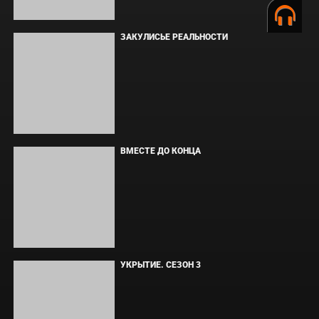
ФОРСАЖ
ЗАКУЛИСЬЕ РЕАЛЬНОСТИ
ВМЕСТЕ ДО КОНЦА
УКРЫТИЕ. СЕЗОН 3
Copyright © Elvista Media Solutions Corp., 2026. Все права
защищены. Полное или частичное копирование материалов
разрешено только при наличии активной ссылки на источник.
Торговые марки, логотипы и изображения принадлежат их
законным владельцам.