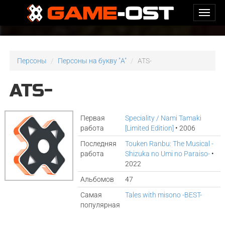
Персоны
Персоны на букву "A"
ATS-
ATS-
Первая
Speciality / Nami Tamaki
работа
[Limited Edition]
• 2006
Последняя
Touken Ranbu: The Musical -
работа
Shizuka no Umi no Paraiso-
•
2022
Альбомов
47
Самая
Tales with misono -BEST-
популярная