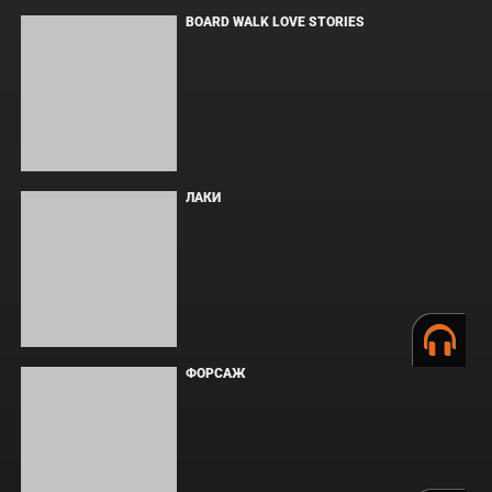
ОДИССЕЯ
WHAT'S A HERO"SUPER SPACE SHERIFF
GAVAN INFINITY"KARAOKE ORIGINALLY PERFORMED BY :MAY'N -
SINGLE
BOARD WALK LOVE STORIES
ЛАКИ