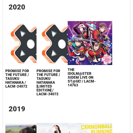
2020
THE
PROMISE FOR
PROMISE FOR
IDOLM@STER
THE FUTURE /
THE FUTURE /
SIDEM LIVE ON
TASUKU
TASUKU
ST@GE! / LACM-
HATANAKA /
HATANAKA
14763
LACM-24072
[LIMITED
EDITION] /
LACM-34072
2019