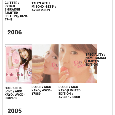
GLITTER /
TALES WITH
RYOKO
MISONO -BEST- /
SHIRAISHI
AVCD-23879
[LIMITED
EDITION] / KIZC-
47~8
2006
SPECIALITY /
NAMI TAMAKI
DOLCE / AIKO
DOLCE / AIKO
HOLD ON TO
[LIMITED
KAYO / AVCD-
KAYO [LIMITED
LOVE / AIKO
EDITION]
17889
EDITION] /
KAYO / AVCD-
AVCD-17888/B
30825/B
2005