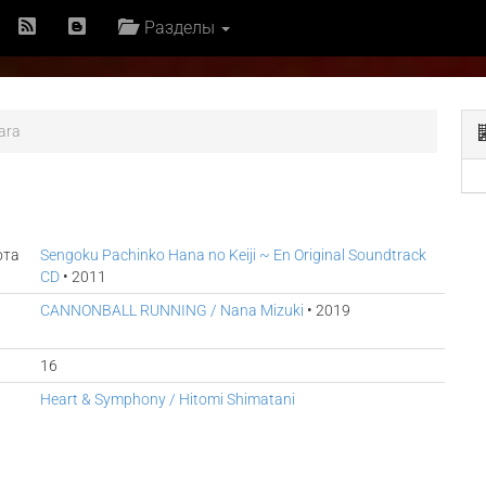
Разделы
ara
ота
Sengoku Pachinko Hana no Keiji ~ En Original Soundtrack
CD
• 2011
CANNONBALL RUNNING / Nana Mizuki
• 2019
16
Heart & Symphony / Hitomi Shimatani