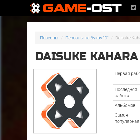
Персоны
Персоны на букву "D"
Daisuke Kah
DAISUKE KAHARA
Первая раб
Последняя
работа
Альбомов
Самая
популярная