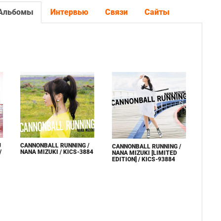
Альбомы
Интервью
Связи
Сайты
U
CANNONBALL RUNNING /
CANNONBALL RUNNING /
/
NANA MIZUKI / KICS-3884
NANA MIZUKI [LIMITED
EDITION] / KICS-93884