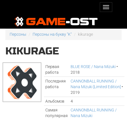
Персоны
Персоны на букву "K"
kikurage
KIKURAGE
Первая
BLUE ROSE / Nana Mizuki
•
работа
2018
Последняя
CANNONBALL RUNNING /
работа
Nana Mizuki [Limited Edition]
•
2019
Альбомов
4
Самая
CANNONBALL RUNNING /
популярная
Nana Mizuki