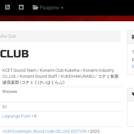
Разделы
iha Club
 CLUB
KCET Sound Team / Konami Club Kukeiha / Konami Industry
Co.,Ltd. / Konami Sound Staff / KUKEIHAKURABU / コナミ矩形
波倶楽部 (コナミくけいはくらぶ)
Япония
51
Lagrange Point
• 0
VGM Essentials: Blood Code DELUXE EDITION
• 2025