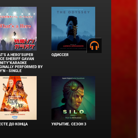
T'S A HERO"SUPER
ОДИССЕЯ
CE SHERIFF GAVAN
INITY"KARAOKE
GINALLY PERFORMED BY
Y'N - SINGLE
СТЕ ДО КОНЦА
УКРЫТИЕ. СЕЗОН 3