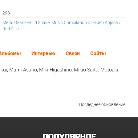
293
Metal Gear>>Solid Snake: Music Compilation of Hideo Kojima /
Red Disc
Альбомы
Интервью
Связи
Сайты
kui, Mami Asano, Miki Higashino, Mikio Saito, Motoaki
Последнее обновление:
ПОПУЛЯРНОЕ