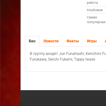
работа
Альбомов
Самая
популярная
Био
Новости
Факты
Игры
В группу входят Jun Funahashi, Kenichiro Fu
Furukawa, Seiichi Fukami, Tappy Iwase