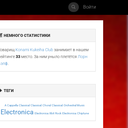
Войти
НЕМНОГО СТАТИСТИКИ
Товарищ
Konami Kukeiha Club
занимает в нашем
рейтинге
33
место. За ним уныло плетётся
Лорн
Бэлф
.
ТЕГИ
A Cappella
Classical
Classical: Choral
Classical: Orchestral Music
Electronica
Electronica: 8bit
Rock
Electronica: Chiptune