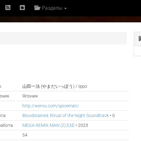
Разделы
к
山田一法 (やまだいっぽう) / Ippo
ения
Япония
http://werou.com/spiceman/
ота
Bloodstained: Ritual of the Night Soundtrack
• 0
работа
MEGA REMIX MAN (2).EXE
• 2023
54