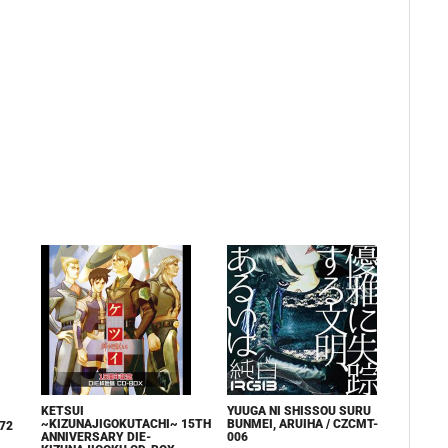
KETSUI
YUUGA NI SHISSOU SURU
~KIZUNAJIGOKUTACHI~ 15TH
BUNMEI, ARUIHA / CZCMT-
72
ANNIVERSARY DIE-
006