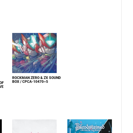
ROCKMAN ZERO & ZX SOUND
BOX / CPCA-10470~5
OF
VE