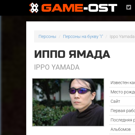
Персоны
Персоны на букву "I"
Ippo Yamada
ИППО ЯМАДА
IPPO YAMADA
Известен ка
Место рожд
Сайт
Первая раб
Последняя 
Альбомов