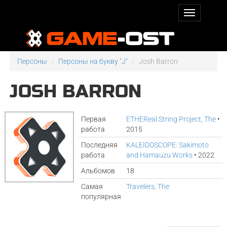
Персоны
Персоны на букву "J"
Josh Barron
JOSH BARRON
Первая
ETHEReal String Project, The
•
работа
2015
Последняя
KALEIDOSCOPE: Sakimoto
работа
and Hamauzu Works
• 2022
Альбомов
18
Самая
Travelers, The
популярная