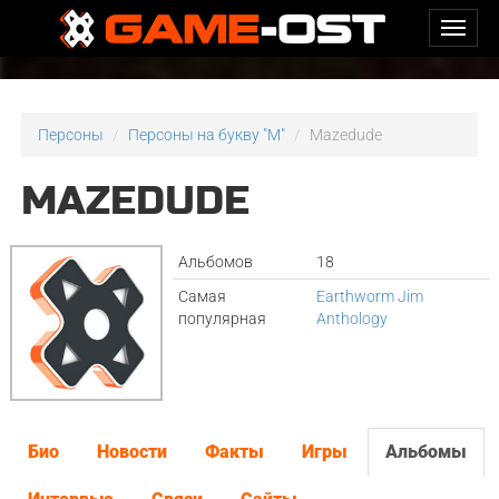
Персоны
Персоны на букву "M"
Mazedude
MAZEDUDE
Альбомов
18
Самая
Earthworm Jim
популярная
Anthology
Био
Новости
Факты
Игры
Альбомы