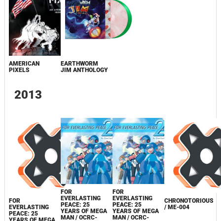
AMERICAN
EARTHWORM
PIXELS
JIM ANTHOLOGY
2013
FOR
FOR
EVERLASTING
EVERLASTING
FOR
CHRONOTORIOUS
PEACE: 25
PEACE: 25
EVERLASTING
/ ME-004
YEARS OF MEGA
YEARS OF MEGA
PEACE: 25
MAN / OCRC-
MAN / OCRC-
YEARS OF MEGA