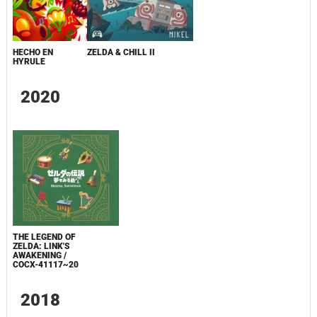
HECHO EN
ZELDA & CHILL II
HYRULE
2020
THE LEGEND OF
ZELDA: LINK'S
AWAKENING /
COCX-41117~20
2018