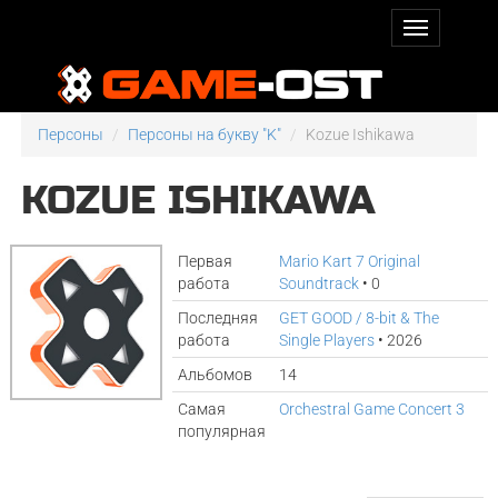
Персоны
Персоны на букву "K"
Kozue Ishikawa
KOZUE ISHIKAWA
Первая
Mario Kart 7 Original
работа
Soundtrack
• 0
Последняя
GET GOOD / 8-bit & The
работа
Single Players
• 2026
Альбомов
14
Самая
Orchestral Game Concert 3
популярная