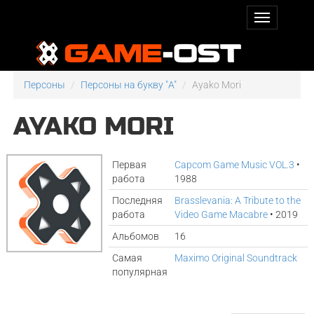
Персоны
Персоны на букву "A"
Ayako Mori
AYAKO MORI
Первая
Capcom Game Music VOL.3
•
работа
1988
Последняя
Brasslevania: A Tribute to the
работа
Video Game Macabre
• 2019
Альбомов
16
Самая
Maximo Original Soundtrack
популярная