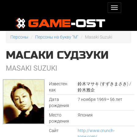
Персоны
Персоны на букву "M"
Masaki Suzuki
МАСАКИ СУДЗУКИ
MASAKI SUZUKI
Известен
鈴木マサキ (すずきまさき) /
как
鈴木雅企
Дата
7 ноября 1969 • 56 лет
рождения
Место
Япония
рождения
Сайт
http://www.crunch-
tone.com/