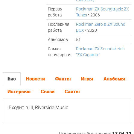
Первая
Rockman ZX Soundtrack: ZX
работа
Tunes
• 2006
Последняя
Rockman Zero & ZX Sound
работа
BOX
• 2020
Альбомов
51
Самая
Rockman ZX Soundsketch
популярная
"ZX Gigamix"
Био
Новости
Факты
Игры
Альбомы
Интервью
Связи
Сайты
Входит в III, Riverside Music
Последнее обновление:
17.04.12