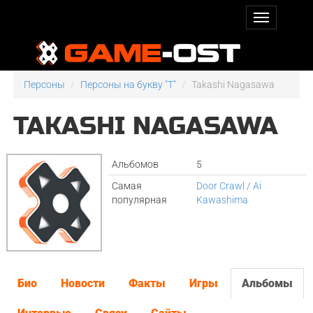
Персоны
Персоны на букву "T"
Takashi Nagasawa
TAKASHI NAGASAWA
Альбомов
5
Самая
Door Crawl / Ai
популярная
Kawashima
Био
Новости
Факты
Игры
Альбомы