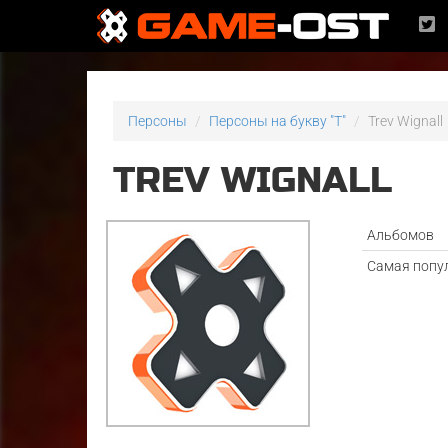
Персоны
Персоны на букву "T"
Trev Wignall
TREV WIGNALL
Альбомов
Самая попу