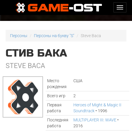
Персоны
Персоны на букву "S"
Steve Baca
СТИВ БАКА
STEVE BACA
Место
США
рождения
Всего игр
2
Первая
Heroes of Might & Magic II
работа
Soundtrack
• 1996
Последняя
MULTIPLAYER III: WAVE
•
работа
2016