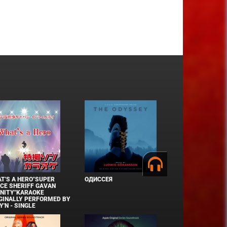
T'S A HERO"SUPER
ОДИССЕЯ
CE SHERIFF GAVAN
INITY"KARAOKE
GINALLY PERFORMED BY
Y'N - SINGLE