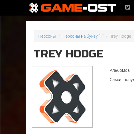
Персоны
Персоны на букву "T"
Trey Hodge
TREY HODGE
Альбомов
Самая попу