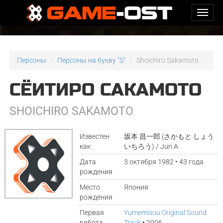
Персоны
Персоны на букву "S"
Shoichiro Sakamoto
СЁИТИРО САКАМОТО
SHOICHIRO SAKAMOTO
Известен
坂本 昌一郎 (さかもと しょう
как
いちろう) / Jun.A
Дата
3 октября 1982 • 43 года
рождения
Место
Япония
рождения
Первая
Yumemisou Original Sound
работа
Track
• 2006