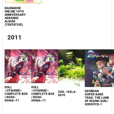
RAGNAROK
ONLINE 10TH
ANNIVERSARY
ARRANGE
ALBUM
(TENTATIVE)
2011
DOLL
DOLL
~UTAHIME~
~UTAHIME~
GEONDAN
SOIL / KSLA-
COMPLETE BOX
COMPLETE BOX
SUPER RARE
0070
/ KDSD-
/ KDSD-
TRAX: THE LAND
00466~71
00466~71
OF RISING SUN /
GODSPCD-1