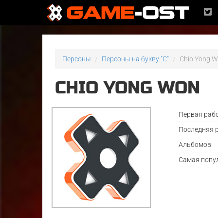
Персоны
Персоны на букву "C"
Chio Yong 
CHIO YONG WON
Первая раб
Последняя 
Альбомов
Самая попу