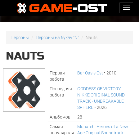
Персоны
Персоны на букву "N"
Nauts
NAUTS
Первая
Bar Oasis Ost
• 2010
работа
Последняя
GODDESS OF VICTORY:
работа
NIKKE ORIGINAL SOUND
TRACK - UNBREAKABLE
SPHERE
• 2026
Альбомов
28
Самая
Monarch: Heroes of a New
популярная
Age Original Soundtrack