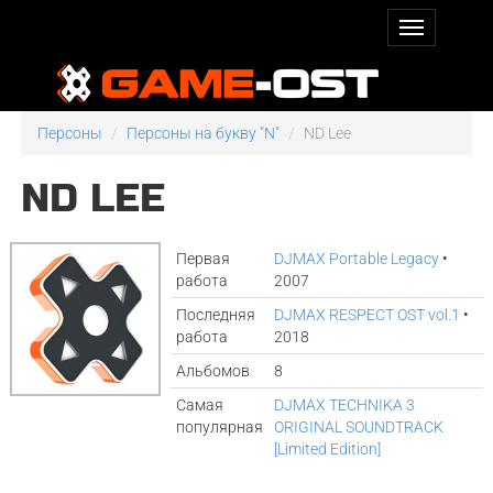
Персоны
Персоны на букву "N"
ND Lee
ND LEE
Первая
DJMAX Portable Legacy
•
работа
2007
Последняя
DJMAX RESPECT OST vol.1
•
работа
2018
Альбомов
8
Самая
DJMAX TECHNIKA 3
популярная
ORIGINAL SOUNDTRACK
[Limited Edition]