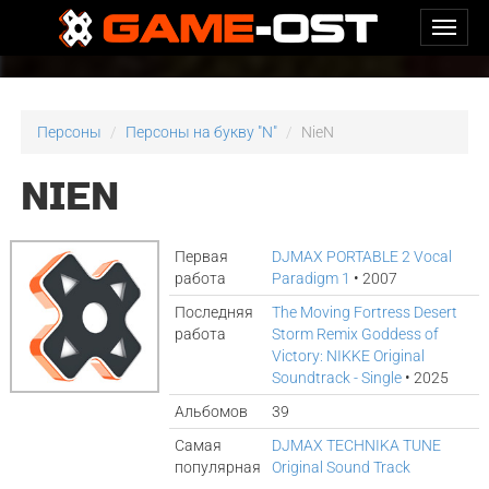
Персоны
Персоны на букву "N"
NieN
NIEN
Первая
DJMAX PORTABLE 2 Vocal
работа
Paradigm 1
• 2007
Последняя
The Moving Fortress Desert
работа
Storm Remix Goddess of
Victory: NIKKE Original
Soundtrack - Single
• 2025
Альбомов
39
Самая
DJMAX TECHNIKA TUNE
популярная
Original Sound Track