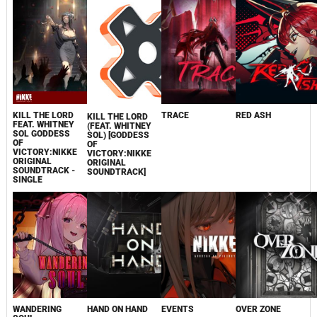
KILL THE LORD
TRACE
RED ASH
KILL THE LORD
FEAT. WHITNEY
(FEAT. WHITNEY
SOL GODDESS
SOL) [GODDESS
OF
OF
VICTORY:NIKKE
VICTORY:NIKKE
ORIGINAL
ORIGINAL
SOUNDTRACK -
SOUNDTRACK]
SINGLE
WANDERING
HAND ON HAND
EVENTS
OVER ZONE