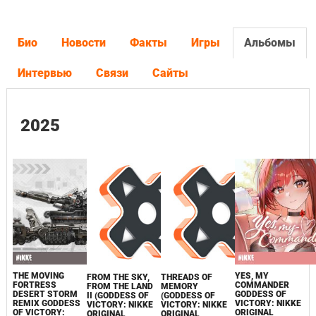
Био
Новости
Факты
Игры
Альбомы
Интервью
Связи
Сайты
2025
THE MOVING
YES, MY
FROM THE SKY,
THREADS OF
FORTRESS
COMMANDER
FROM THE LAND
MEMORY
DESERT STORM
GODDESS OF
II (GODDESS OF
(GODDESS OF
REMIX GODDESS
VICTORY: NIKKE
VICTORY: NIKKE
VICTORY: NIKKE
OF VICTORY:
ORIGINAL
ORIGINAL
ORIGINAL