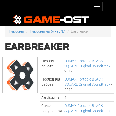
Персоны
Персоны на букву "E"
EarBreaker
EARBREAKER
Первая
DJMAX Portable BLACK
работа
SQUARE Original Soundtrack
•
2012
Последняя
DJMAX Portable BLACK
работа
SQUARE Original Soundtrack
•
2012
Альбомов
1
Самая
DJMAX Portable BLACK
популярная
SQUARE Original Soundtrack