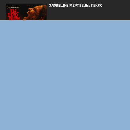
ЗЛОВЕЩИЕ МЕРТВЕЦЫ: ПЕКЛО
ОДИССЕЯ
WHAT'S A HERO"SUPER SPACE SHERIFF
GAVAN INFINITY"KARAOKE ORIGINALLY
PERFORMED BY :MAY'N - SINGLE