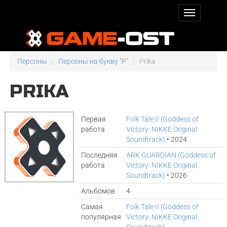
Персоны
Персоны на букву "P"
Prika
PRIKA
Первая
Folk Tale II (Goddess of
работа
Victory: NIKKE Original
Soundtrack)
• 2024
Последняя
ARK GUARDIAN (Goddess of
работа
Victory: NIKKE Original
Soundtrack)
• 2026
Альбомов
4
Самая
Folk Tale II (Goddess of
популярная
Victory: NIKKE Original