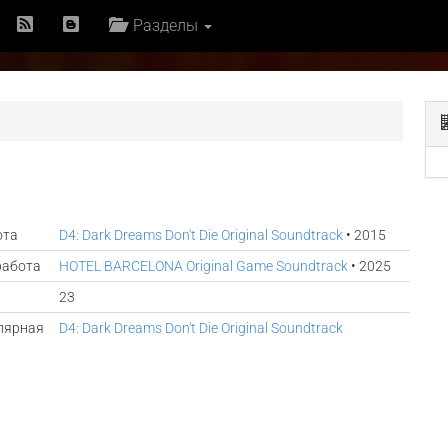
Разделы
i
ота
D4: Dark Dreams Don't Die Original Soundtrack
• 2015
работа
HOTEL BARCELONA Original Game Soundtrack
• 2025
23
лярная
D4: Dark Dreams Don't Die Original Soundtrack