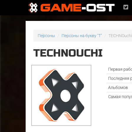
Персоны
Персоны на букву "T"
TECHNOuch
TECHNOUCHI
Первая раб
Последняя 
Альбомов
Самая попу