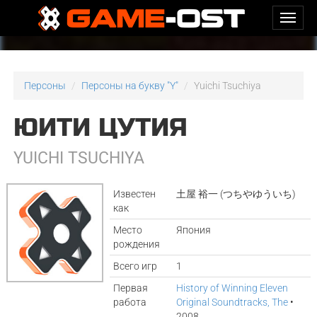
Персоны
Персоны на букву "Y"
Yuichi Tsuchiya
ЮИТИ ЦУТИЯ
YUICHI TSUCHIYA
Известен
土屋 裕一 (つちやゆういち)
как
Место
Япония
рождения
Всего игр
1
Первая
History of Winning Eleven
работа
Original Soundtracks, The
•
2008