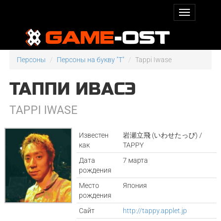
Персоны
Персоны на букву "T"
Tappi Iwase
ТАППИ ИВАСЭ
TAPPI IWASE
Известен
岩瀬立飛 (いわせたっぴ) /
как
TAPPY
Дата
7 марта
рождения
Место
Япония
рождения
Сайт
http://tappy.applet.jp