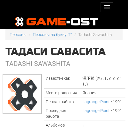
Персоны
Персоны на букву "T"
Tadashi Sawashita
ТАДАСИ САВАСИТА
TADASHI SAWASHITA
Известен как
澤下禎 (さわしたただ
し)
Место рождения
Япония
Первая работа
Lagrange Point
• 1991
Последняя
Lagrange Point
• 1991
работа
Альбомов
1