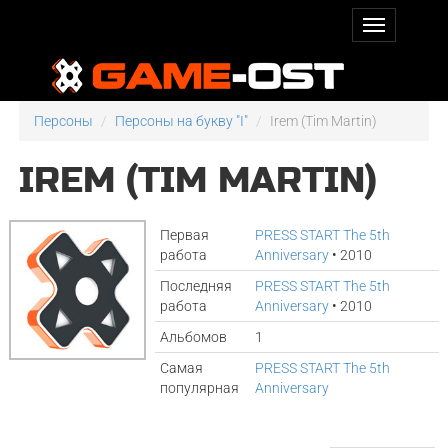
Персоны
Персоны на букву "I"
Irem (Tim Martin)
IREM (TIM MARTIN)
Первая
PRESS START The 5th
работа
Anniversary
• 2010
Последняя
PRESS START The 5th
работа
Anniversary
• 2010
Альбомов
1
Самая
PRESS START The 5th
популярная
Anniversary